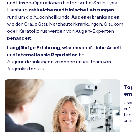
Schließen
und Linsen-Operationen bieten wir bei Smile Eyes
Hamburg
zahlreiche medizinische Leistungen
rund um die Augenheilkunde.
Augenerkrankungen
wie der Graue Star, Netzhauterkrankungen, Glaukom
oder Keratokonus werden von Augen-Experten
behandelt
.
Langjährige Erfahrung
,
wissenschaftliche Arbeit
und
internationale Reputation
bei
Augenerkrankungen zeichnen unser Team von
Augenärzten aus.
To
em
Uns
auf 
find
unt