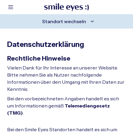
ntaktbereich springen
Hauptinhalt springen
 Fußzeile springen
m Header springen
Mobile Navigation anzeigen
Standort wechseln
Datenschutzerklärung
Rechtliche Hinweise
Vielen Dank für Ihr Interesse an unserer Website.
Bitte nehmen Sie als Nutzer nachfolgende
Informationen über den Umgang mit Ihren Daten zur
Kenntnis:
Bei den vorbezeichneten Angaben handelt es sich
um Informationen gemäß
Telemediengesetz
(TMG)
.
Bei den Smile Eyes Standorten handelt es sich um