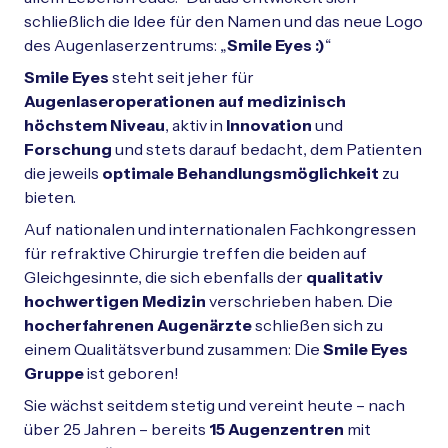
schließlich die Idee für den Namen und das neue Logo
des Augenlaserzentrums: „
Smile Eyes :)
“
Smile Eyes
steht seit jeher für
Augenlaseroperationen auf medizinisch
höchstem Niveau
, aktiv in
Innovation
und
Forschung
und stets darauf bedacht, dem Patienten
die jeweils
optimale Behandlungsmöglichkeit
zu
bieten.
Auf nationalen und internationalen Fachkongressen
für refraktive Chirurgie treffen die beiden auf
Gleichgesinnte, die sich ebenfalls der
qualitativ
hochwertigen Medizin
verschrieben haben. Die
hocherfahrenen Augenärzte
schließen sich zu
einem Qualitätsverbund zusammen: Die
Smile Eyes
Gruppe
ist geboren!
Sie wächst seitdem stetig und vereint heute – nach
über 25 Jahren – bereits
15 Augenzentren
mit