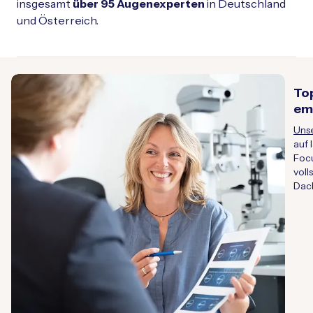
insgesamt
über 95 Augenexperten
in Deutschland
und Österreich.
To
em
Uns
auf 
Focu
voll
Dac