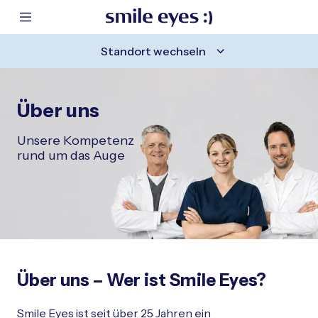
ntaktbereich springen
Hauptinhalt springen
 Fußzeile springen
m Header springen
Mobile Navigation anzeigen
Standort wechseln
Über uns
Unsere Kompetenz
rund um das Auge
Über uns – Wer ist Smile Eyes?
Smile Eyes ist seit über 25 Jahren ein