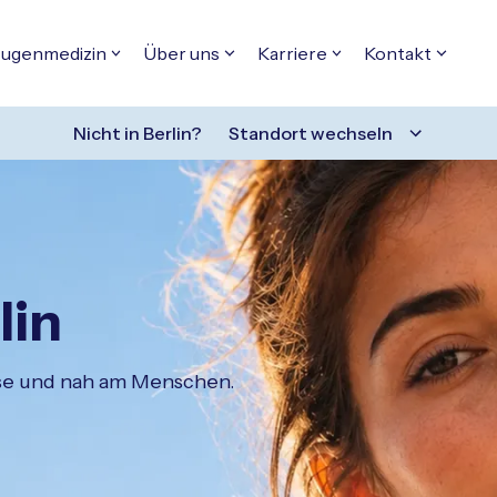
ugenmedizin
Über uns
Karriere
Kontakt
Nicht in
Berlin
?
Standort wechseln
lin
zise und nah am Menschen.