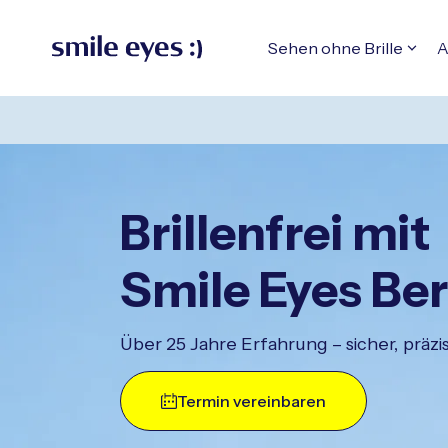
ntaktbereich springen
Hauptinhalt springen
 Fußzeile springen
m Header springen
Sehen ohne Brille
A
Brillenfrei mit
Smile Eyes Ber
Über 25 Jahre Erfahrung – sicher, prä
Termin vereinbaren