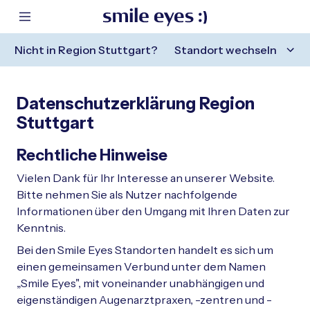
ntaktbereich springen
Hauptinhalt springen
 Fußzeile springen
m Header springen
Mobile Navigation anzeigen
Nicht in
Region Stuttgart
?
Standort wechseln
Sehen ohne Brille
Über uns
Karriere
Kontakt
Sehen ohne Brille
Über uns
Karriere
Kontakt
Datenschutzerklärung Region
Stuttgart
Behandlungs-Methoden bis 45
Warum Smile Eyes?
Ärztliches Fachpersonal
Online Terminbuchung
Rechtliche Hinweise
Behandlungs-Methoden ab 45
Augenärzte
Medizinisches & optisches Fachpersonal
FAQs
Vielen Dank für Ihr Interesse an unserer Website.
Bitte nehmen Sie als Nutzer nachfolgende
Schließen
Blog
Verwaltung
Augenlasern
Informationen über den Umgang mit Ihren Daten zur
Kenntnis.
Schließen
Ausbildung & Berufseinsteiger
Linsenimplantation
Bei den Smile Eyes Standorten handelt es sich um
einen gemeinsamen Verbund unter dem Namen
Schließen
„Smile Eyes", mit voneinander unabhängigen und
Behandlungskosten
eigenständigen Augenarztpraxen, -zentren und -