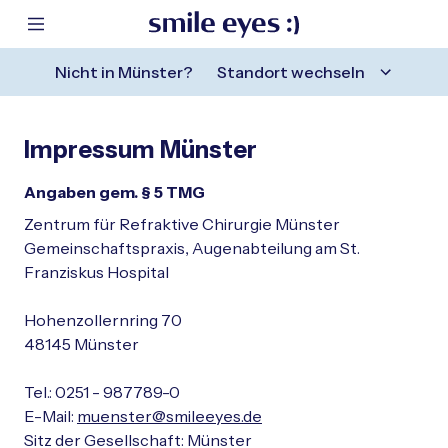
ntaktbereich springen
Hauptinhalt springen
 Fußzeile springen
m Header springen
Mobile Navigation anzeigen
Nicht in
Münster
?
Standort wechseln
Sehen ohne Brille
Über uns
Karriere
Kontakt
Sehen ohne Brille
Über uns
Karriere
Kontakt
Impressum Münster
Behandlungs-Methoden bis 45
Warum Smile Eyes?
Ärztliches Fachpersonal
FAQs
Angaben gem. § 5 TMG
Zentrum für Refraktive Chirurgie Münster
Schließen
Behandlungs-Methoden ab 45
Augenärzte
Medizinisches & optisches Fachpersonal
Gemeinschaftspraxis, Augenabteilung am St.
Franziskus Hospital
Blog
Verwaltung
Augenlasern
Hohenzollernring 70
Schließen
48145 Münster
Ausbildung & Berufseinsteiger
Linsenimplantation
Tel.: 0251 - 987789-0
Schließen
Schließen
E-Mail:
muenster@smileeyes.de
Sitz der Gesellschaft: Münster