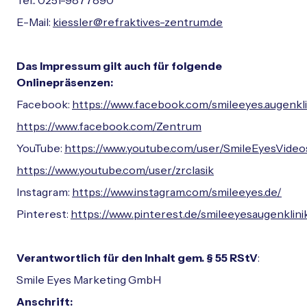
Tel.: 0251-9877890
E-Mail:
kiessler@refraktives-zentrum.de
Das Impressum gilt auch für folgende
Onlinepräsenzen:
Facebook:
https://www.facebook.com/smileeyes.augenkl
https://www.facebook.com/Zentrum
YouTube:
https://www.youtube.com/user/SmileEyesVideo
https://www.youtube.com/user/zrclasik
Instagram:
https://www.instagram.com/smileeyes.de/
Pinterest:
https://www.pinterest.de/smileeyesaugenklini
Verantwortlich für den Inhalt gem. § 55 RStV
:
Smile Eyes Marketing GmbH
Anschrift: