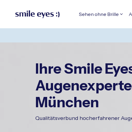
ntaktbereich springen
Hauptinhalt springen
 Fußzeile springen
m Header springen
Sehen ohne Brille
A
Ihre Smile Eye
Augenexperte
München
Qualitätsverbund hocherfahrener Aug