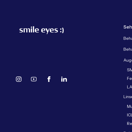
Seh
Beh
Beh
Aug
SM
Fe
L
Lins
Mu
IC
Re