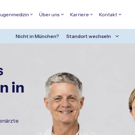
ugenmedizin
Über uns
Karriere
Kontakt
Nicht in
München
?
Standort wechseln
s
n in
enärzte