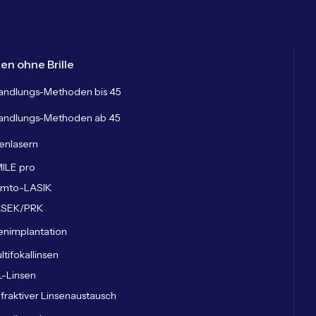
en ohne Brille
andlungs-Methoden bis 45
andlungs-Methoden ab 45
enlasern
ILE pro
mto-LASIK
ASEK/PRK
enimplantation
ltifokallinsen
L-Linsen
fraktiver Linsenaustausch