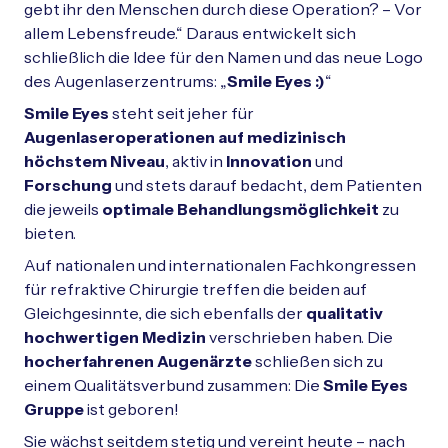
gebt ihr den Menschen durch diese Operation? – Vor
allem Lebensfreude.“ Daraus entwickelt sich
schließlich die Idee für den Namen und das neue Logo
des Augenlaserzentrums: „
Smile Eyes :)
“
Smile Eyes
steht seit jeher für
Augenlaseroperationen auf medizinisch
höchstem Niveau
, aktiv in
Innovation
und
Forschung
und stets darauf bedacht, dem Patienten
die jeweils
optimale Behandlungsmöglichkeit
zu
bieten.
Auf nationalen und internationalen Fachkongressen
für refraktive Chirurgie treffen die beiden auf
Gleichgesinnte, die sich ebenfalls der
qualitativ
hochwertigen Medizin
verschrieben haben. Die
hocherfahrenen Augenärzte
schließen sich zu
einem Qualitätsverbund zusammen: Die
Smile Eyes
Gruppe
ist geboren!
Sie wächst seitdem stetig und vereint heute – nach